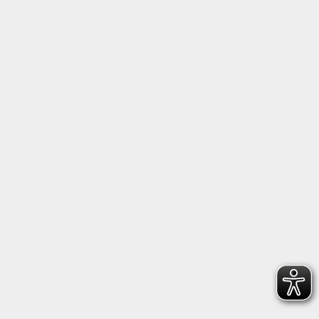
Follow us on Facebook
Follow us on Instagram
Heidenheimer Sportbund 1846 e.V.
Wilhelmstraße 198, 89518 Heidenheim
+49 7321 22660
geschaeftsstelle@hsb1846.de