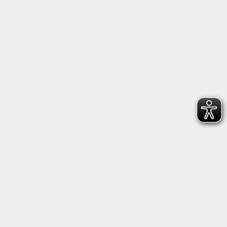
Follow us on
Follow us on
Facebook
Instagram
Heidenheimer Sportbund 1846 e.V.
Wilhelmstraße 198, 89518 Heidenheim
+49 7321 22660
geschaeftsstelle@hsb1846.de