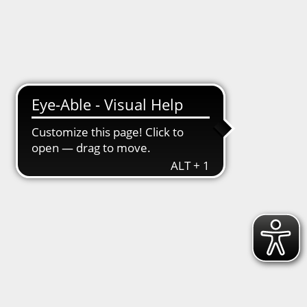
ainingszeiten American Football
Abteilungsleitung
Abteilungen
/
American Football