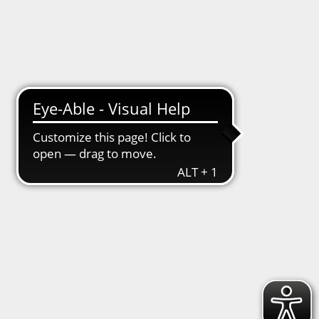
Trainingstermine
Abteilungsleitung
Geschichte
hsb1846
/
Abteilungen
/
Boxen