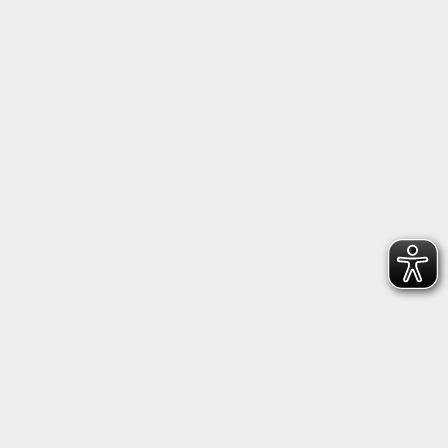
Follow us on Facebook
Follow us on Instagram
Heidenheimer Sportbund 1846 e.V.
Wilhelmstraße 198, 89518 Heidenheim
+49 7321 22660
geschaeftsstelle@hsb1846.de