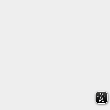
Follow us on Facebook
Follow us on Instagram
Heidenheimer Sportbund 1846 e.V.
Wilhelmstraße 198, 89518 Heidenheim
+49 7321 22660
geschaeftsstelle@hsb1846.de