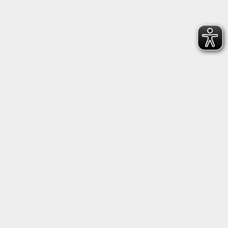
Follow us on Facebook
Follow us on Instagram
Heidenheimer Sportbund 1846 e.V.
Wilhelmstraße 198, 89518 Heidenheim
+49 7321 22660
geschaeftsstelle@hsb1846.de
Copyright © 2026