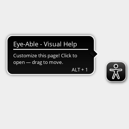
Luisa Donisz erklärt…
Trainingszeiten
Contact
en
/
Rhythmische Sportgymnastik
rische
Ball, Reifen,
t,
örperliche
nd Musikalität.