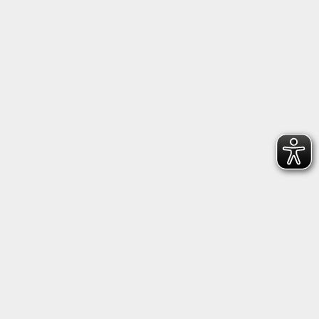
Follow us on Facebook
Follow us on Instagram
Heidenheimer Sportbund 1846 e.V.
Wilhelmstraße 198, 89518 Heidenheim
+49 7321 22660
geschaeftsstelle@hsb1846.de