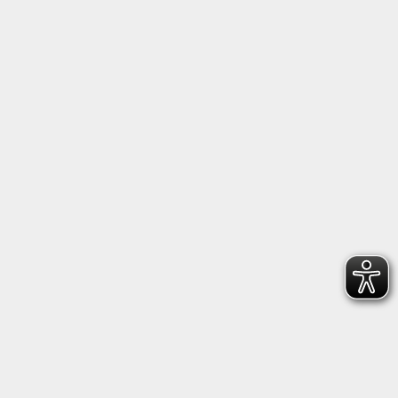
BIC
: SOLADES1HDH
Heidenheimer Volksbank e.G.
IBAN:
DE19 6329 0110 0105 7540 05
BIC:
GENODES1HDH
Spendenkonten:
Kreissparkasse Heidenheim
IBAN:
DE62 6325 0030 0000 6455 44
BIC:
SOLADES1HDH
Heidenheimer Volksbank e.G.
IBAN:
DE94 6329 0110 0105 7540 13
BIC:
GENODES1HDH