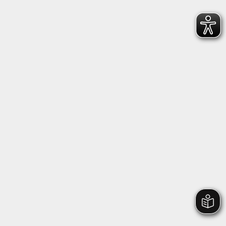
Heidenheimer Sportbund 1846 e.V.
Wilhelmstraße 198, 89518 Heidenheim
+49 7321 22660
geschaeftsstelle@hsb1846.de
Copyright © 2026
hsb1846
Datenschutzerklärung
Impressum
News hsb 1846
Abteilungen
Sportinternat
Verein
Geschäftsstelle
Kontakt