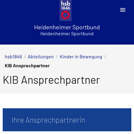
Skip
to
content
Heidenheimer Sportbund
Heidenheimer Sportbund
hsb1846
/
Abteilungen
/
Kinder in Bewegung
/
KIB Ansprechpartner
KIB Ansprechpartner
Ihre Ansprechpartnerin