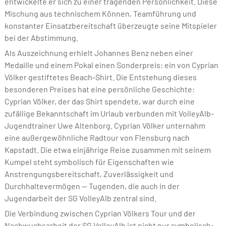
entwickelte er sich zu einer tragenden Persönlichkeit. Diese
Mischung aus technischem Können, Teamführung und
konstanter Einsatzbereitschaft überzeugte seine Mitspieler
bei der Abstimmung.
Als Auszeichnung erhielt Johannes Benz neben einer
Medaille und einem Pokal einen Sonderpreis: ein von Cyprian
Völker gestiftetes Beach-Shirt. Die Entstehung dieses
besonderen Preises hat eine persönliche Geschichte:
Cyprian Völker, der das Shirt spendete, war durch eine
zufällige Bekanntschaft im Urlaub verbunden mit VolleyAlb-
Jugendtrainer Uwe Altenborg. Cyprian Völker unternahm
eine außergewöhnliche Radtour von Flensburg nach
Kapstadt. Die etwa einjährige Reise zusammen mit seinem
Kumpel steht symbolisch für Eigenschaften wie
Anstrengungsbereitschaft, Zuverlässigkeit und
Durchhaltevermögen — Tugenden, die auch in der
Jugendarbeit der SG VolleyAlb zentral sind.
Die Verbindung zwischen Cyprian Völkers Tour und der
Nachwuchsarbeit der SG VolleyAlb ist nicht nur symbolisch: