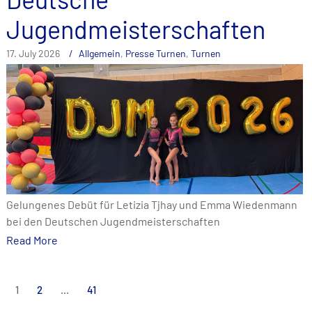
Jugendmeisterschaften
17. July 2026
Allgemein
,
Presse Turnen
,
Turnen
Gelungenes Debüt für Letizia Tjhay und Emma Wiedenmann
bei den Deutschen Jugendmeisterschaften
Read More
Posts
1
2
…
41
pagination