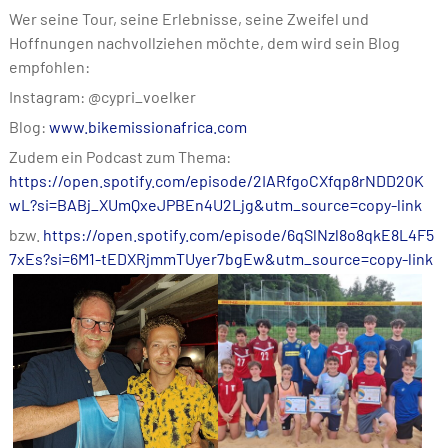
Wer seine Tour, seine Erlebnisse, seine Zweifel und
Hoffnungen nachvollziehen möchte, dem wird sein Blog
empfohlen:
Instagram: @cypri_voelker
Blog:
www.bikemissionafrica.com
Zudem ein Podcast zum Thema:
https://open.spotify.com/episode/2IARfgoCXfqp8rNDD20K
wL?si=BABj_XUmQxeJPBEn4U2Ljg&utm_source=copy-link
bzw.
https://open.spotify.com/episode/6qSlNzl8o8qkE8L4F5
7xEs?si=6M1-tEDXRjmmTUyer7bgEw&utm_source=copy-link