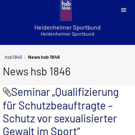
Skip
to
content
Heidenheimer Sportbund
Heidenheimer Sportbund
hsb1846
/
News hsb 1846
News hsb 1846
Seminar „Qualifizierung
für Schutzbeauftragte –
Schutz vor sexualisierter
Gewalt im Sport“