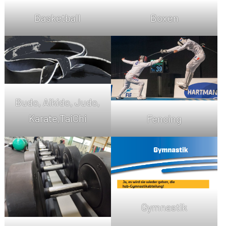
Boxen
Basketball
Budo, Aikido, Judo,
Karate,TaiChi
Fencing
Gymnastik