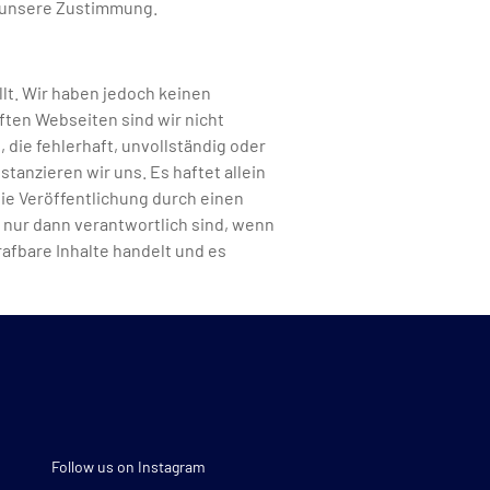
e unsere Zustimmung.
lt. Wir haben jedoch keinen
pften Webseiten sind wir nicht
 die fehlerhaft, unvollständig oder
tanzieren wir uns. Es haftet allein
die Veröffentlichung durch einen
r nur dann verantwortlich sind, wenn
afbare Inhalte handelt und es
Follow us on Instagram