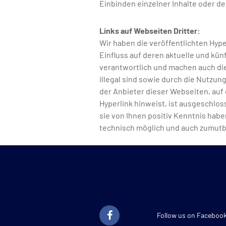
Einbinden einzelner Inhalte oder 
Links auf Webseiten Dritter:
Wir haben die veröffentlichten Hyp
Einfluss auf deren aktuelle und kün
verantwortlich und machen auch die 
illegal sind sowie durch die Nutzun
der Anbieter dieser Webseiten, auf 
Hyperlink hinweist, ist ausgeschlos
sie von Ihnen positiv Kenntnis hab
technisch möglich und auch zumutba
Follow us on Faceboo