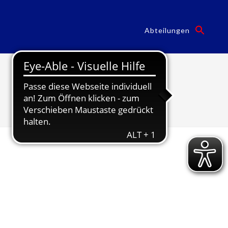
Abteilungen
hsb1846
/
Impressum