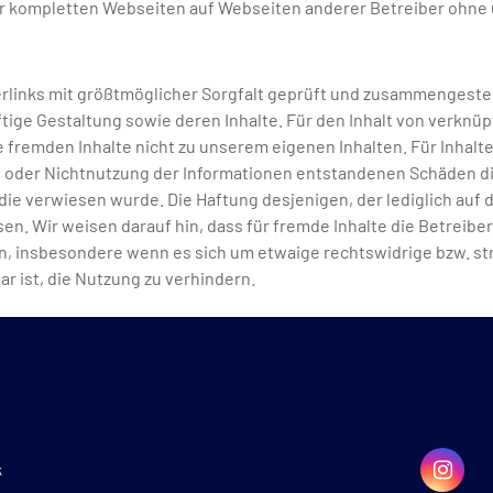
der kompletten Webseiten auf Webseiten anderer Betreiber ohn
erlinks mit größtmöglicher Sorgfalt geprüft und zusammengestel
ftige Gestaltung sowie deren Inhalte. Für den Inhalt von verknü
fremden Inhalte nicht zu unserem eigenen Inhalten. Für Inhalte,
g oder Nichtnutzung der Informationen entstandenen Schäden dis
die verwiesen wurde. Die Haftung desjenigen, der lediglich auf 
sen. Wir weisen darauf hin, dass für fremde Inhalte die Betreibe
en, insbesondere wenn es sich um etwaige rechtswidrige bzw. str
r ist, die Nutzung zu verhindern.
k