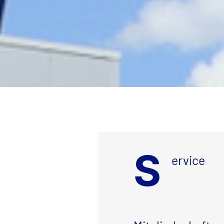
S
ervice