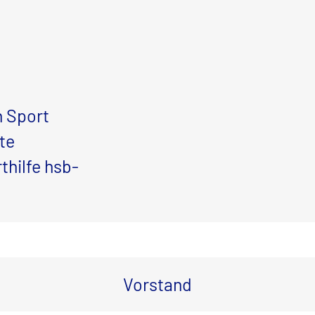
h Sport
te
hilfe hsb-
Vorstand