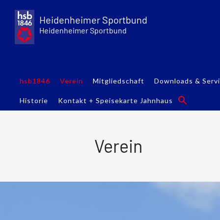
Skip
to
Heidenheimer Sportbund
content
Heidenheimer Sportbund
hsb1846
Verein
Mitgliedschaft
Downloads & Serv
Historie
Kontakt + Speisekarte Jahnhaus
Verein