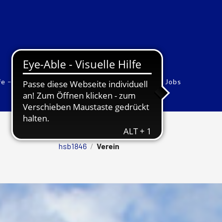
fe – Sonderfonds
Vorstand
Werbung
Jobs
hsb1846
/
Verein