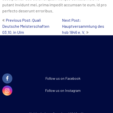
putant invidunt mei, prima impedit accumsan te eum, id pro
perfecto deserunt erroribus.
Post
Previous Post: Quali
Next Post:
Deutsche Meisterschaften
Hauptversammlung des
navigation
03.10. in Ulm
hsb 1846 e. V.
Follow us on Facebook
Follow us on Instagram