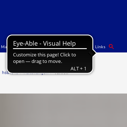
Mannschaften
Turngalas
Sponsoren
Links
hsb1846
/
Abteilungen
/
Turnen