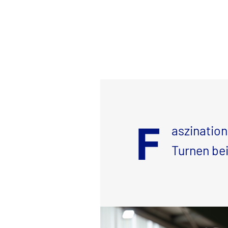
F
aszinatio
Turnen be