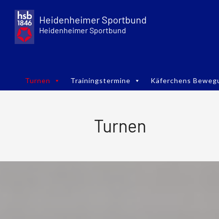
Skip
to
Heidenheimer Sportbund
content
Heidenheimer Sportbund
Turnen
Trainingstermine
Käferchens Beweg
Turnen