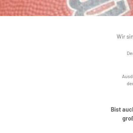
Wir si
De
Ausda
de
Bist auc
groß