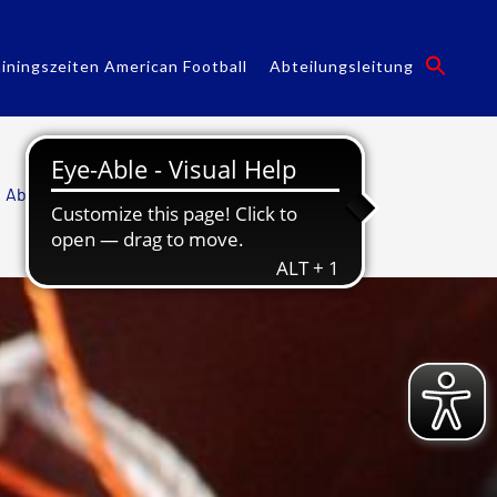
ainingszeiten American Football
Abteilungsleitung
Abteilungen
/
American Football