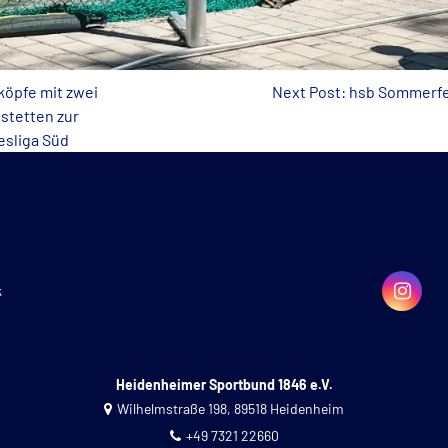
köpfe mit zwei
Next Post: hsb Sommerfe
nstetten zur
esliga Süd
k
Heidenheimer Sportbund 1846 e.V.
Wilhelmstraße 198, 89518 Heidenheim
+49 7321 22660