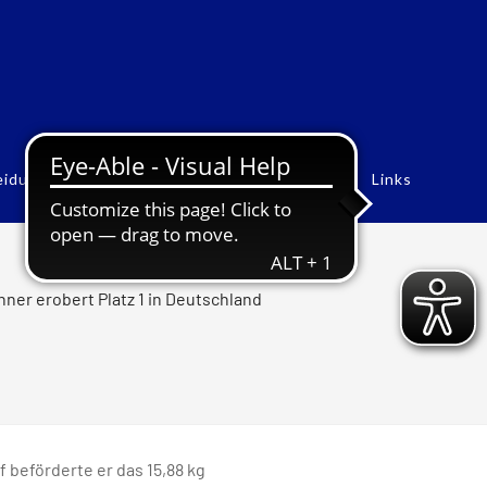
eidung
Rekorde
Historie
Bildergalerien
Links
ner erobert Platz 1 in Deutschland
 beförderte er das 15,88 kg