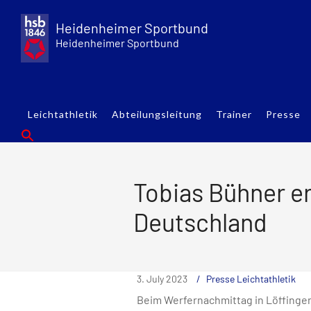
Skip
to
Heidenheimer Sportbund
content
Heidenheimer Sportbund
Leichtathletik
Abteilungsleitung
Trainer
Presse
Tobias Bühner er
Deutschland
3. July 2023
Presse Leichtathletik
Beim Werfernachmittag in Löffingen