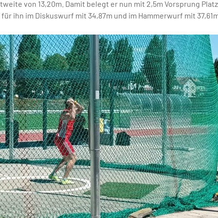
weite von 13,20m. Damit belegt er nun mit 2,5m Vorsprung Platz 
für ihn im Diskuswurf mit 34,87m und im Hammerwurf mit 37,61m. 