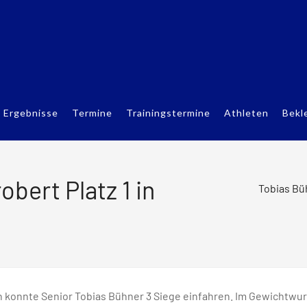
Ergebnisse
Termine
Trainingstermine
Athleten
Bekl
obert Platz 1 in
Tobias Büh
 konnte Senior Tobias Bühner 3 Siege einfahren. Im Gewichtwurf