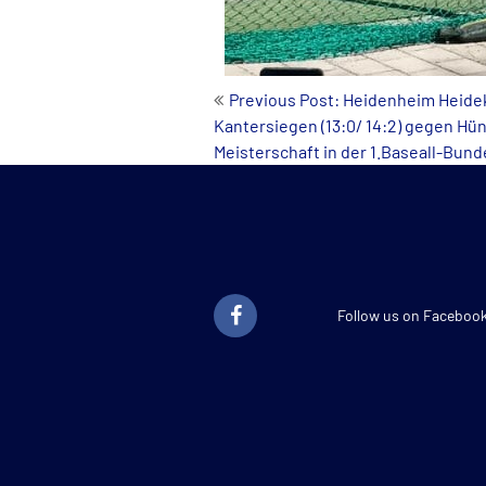
Post
Previous Post: Heidenheim Heide
Kantersiegen (13:0/ 14:2) gegen Hü
navigation
Meisterschaft in der 1.Baseall-Bund
Follow us on Faceboo