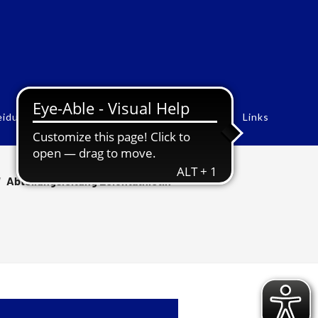
eidung
Rekorde
Historie
Bildergalerien
Links
/
Abteilungsleitung Leichtathletik