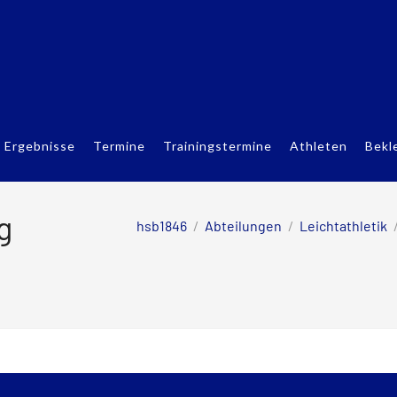
Ergebnisse
Termine
Trainingstermine
Athleten
Bekl
g
hsb1846
/
Abteilungen
/
Leichtathletik