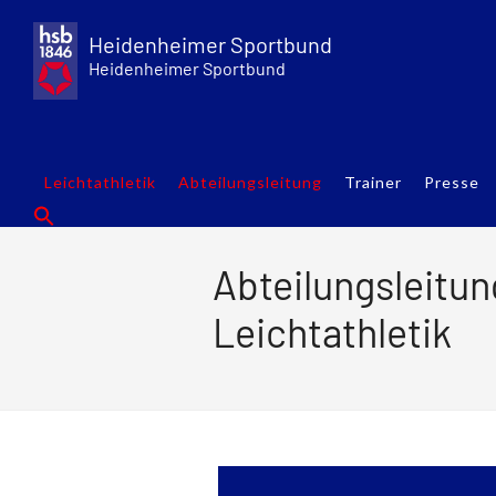
Skip
to
Heidenheimer Sportbund
content
Heidenheimer Sportbund
Leichtathletik
Abteilungsleitung
Trainer
Presse
Abteilungsleitun
Leichtathletik