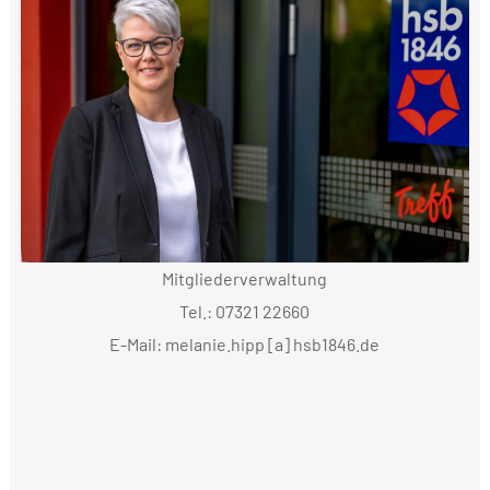
Mitgliederverwaltung
Tel.: 07321 22660
E-Mail: melanie.hipp [a] hsb1846.de