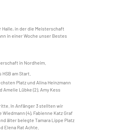
alle, in der die Meisterschaft
ann in einer Woche unser Bestes
erschaft in Nordheim.
 HSB am Start.
 sechsten Platz und Alina Heinzmann
und Amelie Lübke (2). Amy Kess
te. In Anfänger 3 stellten wir
le Wiedmann (4), Fabienne Katz Graf
1 und älter belegte Tamara Lippe Platz
nd Elena Rat Achte.