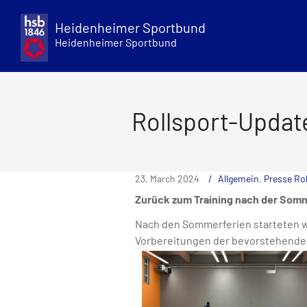
Skip
to
Heidenheimer Sportbund
content
Heidenheimer Sportbund
Rollsport-Updat
23. March 2024
Allgemein
,
Presse Rol
Zurück zum Training nach der So
Nach den Sommerferien starteten wi
Vorbereitungen der bevorstehenden