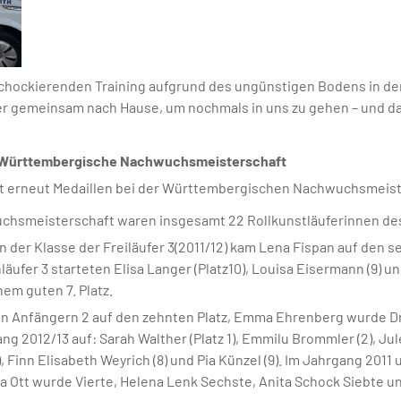
hockierenden Training aufgrund des ungünstigen Bodens in der H
der gemeinsam nach Hause, um nochmals in uns zu gehen – und d
m Württembergische Nachwuchsmeisterschaft
lt erneut Medaillen bei der Württembergischen Nachwuchsmeist
hsmeisterschaft waren insgesamt 22 Rollkunstläuferinnen des
. In der Klasse der Freiläufer 3(2011/12) kam Lena Fispan auf den
enläufer 3 starteten Elisa Langer (Platz10), Louisa Eisermann (9) 
nem guten 7. Platz.
en Anfängern 2 auf den zehnten Platz, Emma Ehrenberg wurde Drit
ng 2012/13 auf: Sarah Walther (Platz 1), Emmilu Brommler (2), Ju
(7), Finn Elisabeth Weyrich (8) und Pia Künzel (9). Im Jahrgang 201
ara Ott wurde Vierte, Helena Lenk Sechste, Anita Schock Siebte u