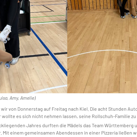
uisa, Amy, Amelie)
wir von Donnerstag auf Freitag nach Kiel. Die acht Stunden Auto
 wollte es sich nicht nehmen lassen, seine Rollschuh-Familie zu
ckliegenden Jahres durften die Mädels das Team Württemberg un
r. Mit einem gemeinsamen Abendessen in einer Pizzeria ließen w