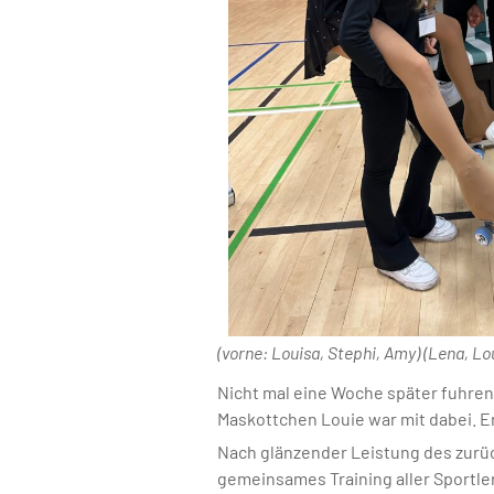
(vorne: Louisa, Stephi, Amy) (Lena, Lo
Nicht mal eine Woche später fuhren 
Maskottchen Louie war mit dabei. Er
Nach glänzender Leistung des zurü
gemeinsames Training aller Sportle