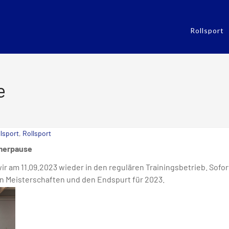
Rollsport
e
lsport
,
Rollsport
mmerpause
r am 11.09.2023 wieder in den regulären Trainingsbetrieb. Sofor
 Meisterschaften und den Endspurt für 2023.