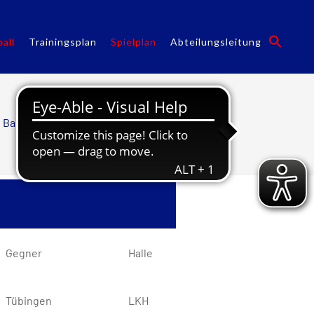
all
Trainingsplan
Spielplan
Abteilungsleitung
Basketball
/
Basketball Spielplan
Gegner
Halle
Tübingen
LKH