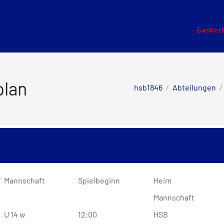
Basketb
plan
hsb1846
/
Abteilungen
/
Mannschaft
Spielbeginn
Heim
Mannschaft
U 14 w
12:00
HSB