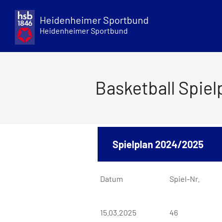
Skip
to
Heidenheimer Sportbund
content
Heidenheimer Sportbund
Basketball Spiel
Spielplan 2024/2025
Datum
Spiel-Nr.
15.03.2025
46