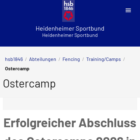
Skip
to
content
Heidenheimer Sportbund
Heidenheimer Sportbund
hsb1846
/
Abteilungen
/
Fencing
/
Training/Camps
/
Ostercamp
Ostercamp
Erfolgreicher Abschluss