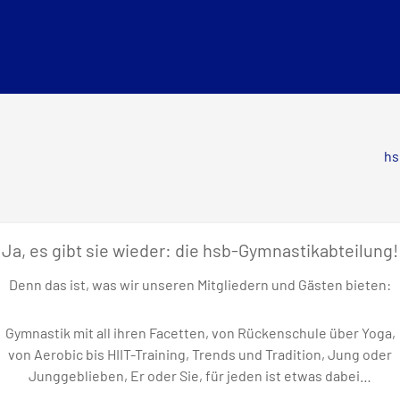
hs
Ja, es gibt sie wieder: die hsb-Gymnastikabteilung!
Denn das ist, was wir unseren Mitgliedern und Gästen bieten:
Gymnastik mit all ihren Facetten, von Rückenschule über Yoga,
von Aerobic bis HIIT-Training, Trends und Tradition, Jung oder
Junggeblieben, Er oder Sie, für jeden ist etwas dabei…