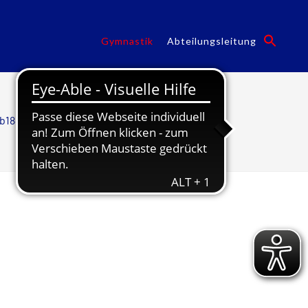
Gymnastik
Abteilungsleitung
b1846
/
Abteilungen
/
Gymnastik