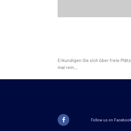
Erkundigen Sie sich über freie Plät
mal rein…
Follow us on Faceboo