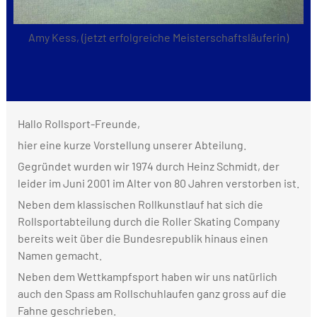
Amy Kess, (jetzt erfolgreiche Meisterschaftsläuferin)
Hallo Rollsport-Freunde,
hier eine kurze Vorstellung unserer Abteilung.
Gegründet wurden wir 1974 durch Heinz Schmidt, der
leider im Juni 2001 im Alter von 80 Jahren verstorben ist.
Neben dem klassischen Rollkunstlauf hat sich die
Rollsportabteilung durch die Roller Skating Company
bereits weit über die Bundesrepublik hinaus einen
Namen gemacht.
Neben dem Wettkampfsport haben wir uns natürlich
auch den Spass am Rollschuhlaufen ganz gross auf die
Fahne geschrieben.