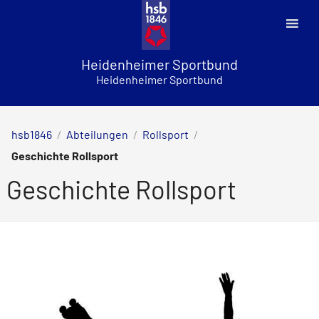
Skip
to
content
Heidenheimer Sportbund
Heidenheimer Sportbund
hsb1846
/
Abteilungen
/
Rollsport
/
Geschichte Rollsport
Geschichte Rollsport