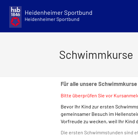
Skip
to
Heidenheimer Sportbund
content
Heidenheimer Sportbund
Schwimmkurse
Für alle unsere Schwimmkurse g
Bitte überprüfen Sie vor Kursanme
Bevor Ihr Kind zur ersten Schwimms
gemeinsamer Besuch im HellensteinB
Vorfreude zu wecken, weil Ihr Kind
Die ersten Schwimmstunden sind etw