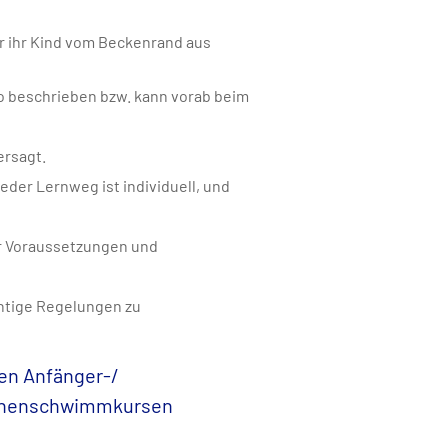
er ihr Kind vom Beckenrand aus
fo beschrieben bzw. kann vorab beim
rsagt.
eder Lernweg ist individuell, und
r Voraussetzungen und
chtige Regelungen zu
den Anfänger-/
tenenschwimmkursen