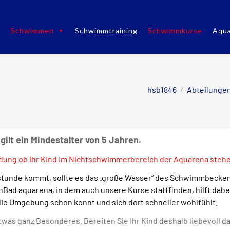
Schwimmen
Schwimmtraining
Schwimmkurse
Aqua
hsb1846
/
Abteilunge
ilt ein Mindestalter von 5 Jahren.
ldung ob ihr Kind im Nichtschwimmerbereich der Aquarena stehe
tunde kommt, sollte es das „große Wasser“ des Schwimmbeckens
ad aquarena, in dem auch unsere Kurse stattfinden, hilft dabe
 die Umgebung schon kennt und sich dort schneller wohlfühlt.
as ganz Besonderes. Bereiten Sie Ihr Kind deshalb liebevoll da