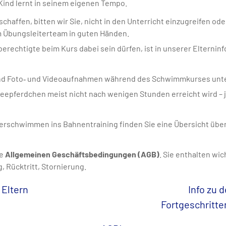
 Kind lernt in seinem eigenen Tempo.
haffen, bitten wir Sie, nicht in den Unterricht einzugreifen od
em Übungsleiterteam in guten Händen.
erechtigte beim Kurs dabei sein dürfen, ist in unserer Elternin
nd Foto‑ und Videoaufnahmen während des Schwimmkurses unte
eepferdchen meist nicht nach wenigen Stunden erreicht wird – j
rschwimmen ins Bahnentraining finden Sie eine Übersicht übe
re
Allgemeinen Geschäftsbedingungen (AGB)
. Sie enthalten wi
g,
Rücktritt, Stornierung.
e Eltern
Info zu 
Fortgeschrit