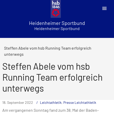
Skip
to
content
Heidenheimer Sportbund
Heidenheimer Sportbund
Steffen Abele vom hsb Running Team erfolgreich
unterwegs
Steffen Abele vom hsb
Running Team erfolgreich
unterwegs
18. September 2022
Leichtathletik
,
Presse Leichtathletik
Am vergangenen Sonntag fand zum 38. Mal der Baden-