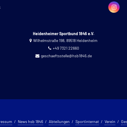
k
Heidenheimer Sportbund 1846 e.V.
Wilhelmstraße 198, 89518 Heidenheim
+49 7321 22660
geschaeftsstelle@hsb1846.de
ressum
News hsb 1846
Abteilungen
Sportinternat
Verein
Ges