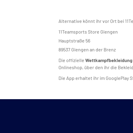
Alternative könnt ihr vor Ort bei 1
11Teamsports Store Giengen
Hauptstraße 56
89537 Giengen an der Brenz
Die offizielle
Wettkampfbekleidung 
Onlineshop, über den ihr die Beklei
Die App erhaltet ihr im GooglePlay S