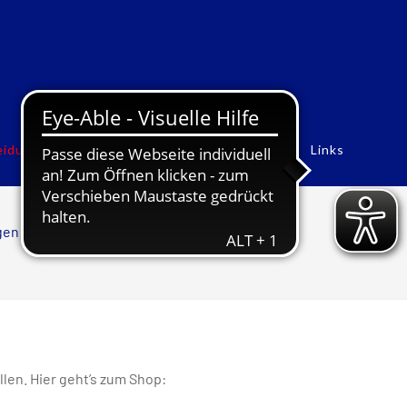
eidung
Rekorde
Historie
Bildergalerien
Links
gen
/
Leichtathletik
/
Bekleidung
llen. Hier geht’s zum Shop: