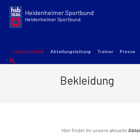
Skip
to
Heidenheimer Sportbund
content
Heidenheimer Sportbund
Leichtathletik
Abteilungsleitung
Trainer
Presse
Bekleidung
Hier findet ihr unsere aktuelle
Abte