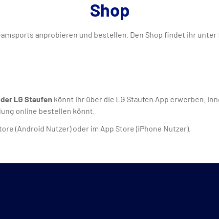
Shop
1Teamsports anprobieren und bestellen. Den Shop findet ihr unter
der LG Staufen
könnt ihr über die LG Staufen App erwerben. Inn
dung online bestellen könnt.
tore (Android Nutzer) oder im App Store (iPhone Nutzer).