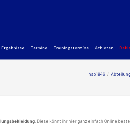
Ergebnisse
Termine
Trainingstermine
Athleten
Bekl
hsb1846
/
Abteilun
ilungsbekleidung
. Diese könnt ihr hier ganz einfach Online beste