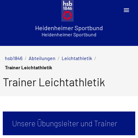
Skip
to
content
Heidenheimer Sportbund
Heidenheimer Sportbund
hsb1846
/
Abteilungen
/
Leichtathletik
/
Trainer Leichtathletik
Trainer Leichtathletik
Unsere Übungsleiter und Trainer