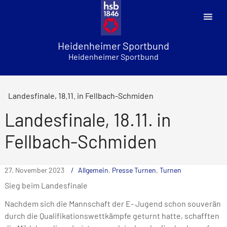
Skip
to
content
Heidenheimer Sportbund
Heidenheimer Sportbund
Landesfinale, 18.11. in Fellbach-Schmiden
Landesfinale, 18.11. in
Fellbach-Schmiden
27. November 2023
Allgemein
,
Presse Turnen
,
Turnen
Sieg beim Landesfinale
Nachdem sich die Mannschaft der E- Jugend schon souverän
durch die Qualifikationswettkämpfe geturnt hatte, schafften