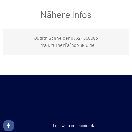
Nähere Infos
Judith Schneider 07321 558083
Email: turnen[a]hsb1846.de
Follow us on Facebook