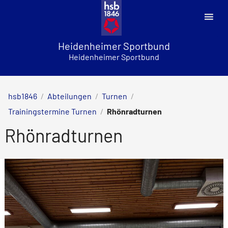
Skip
to
content
Heidenheimer Sportbund
Heidenheimer Sportbund
hsb1846
/
Abteilungen
/
Turnen
/
Trainingstermine Turnen
/
Rhönradturnen
Rhönradturnen