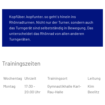
Kopfüber, kopfunter, so geht´s hinein ins
Rhönradturnen. Nicht nur der Turner, sondern auch
das Turngerät sind selbstständig in Bewegung. Das
unterscheidet das Rhönrad von allen anderen
Turngeräten.
Trainingszeiten
Wochentag
Uhrzeit
Trainingsort
Leitung
Montag
17:30 -
Gymnastikhalle Karl-
Kim
20:00 Uhr
Rau-Halle
Beelitz