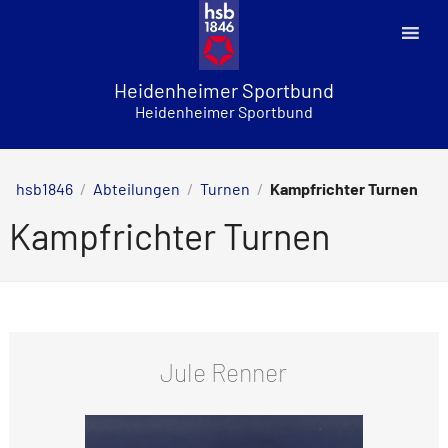
Skip
to
content
Heidenheimer Sportbund
Heidenheimer Sportbund
hsb1846
/
Abteilungen
/
Turnen
/
Kampfrichter Turnen
Kampfrichter Turnen
Jule Renner