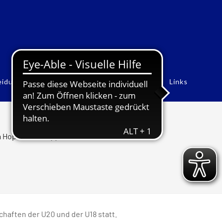
eidung
Rekorde
Historie
Bildergalerien
Links
 Hopfenziz knapp an Bronze vorbei
ften der U20 und der U18 statt.