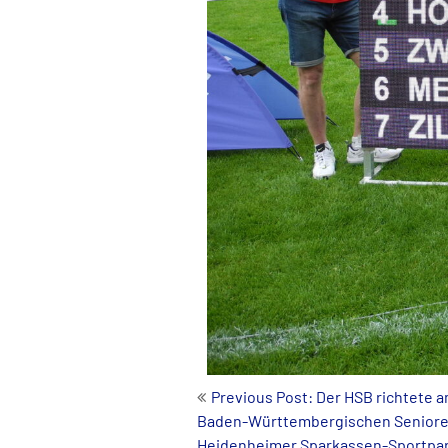
Beitrags-
Previous Post: Der HSB richtete
Baden-Württembergischen Seniore
Navigation
Heidenheimer Sparkassen-Sportpar