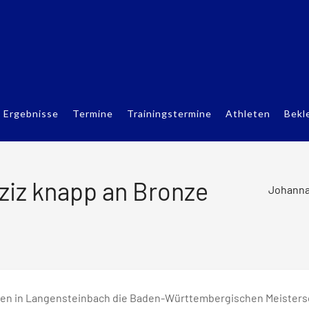
Ergebnisse
Termine
Trainingstermine
Athleten
Bekl
iz knapp an Bronze
Johanna
 in Langensteinbach die Baden-Württembergischen Meisterscha