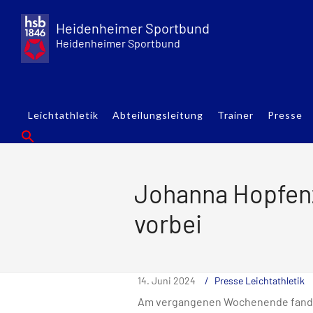
Skip
to
Heidenheimer Sportbund
content
Heidenheimer Sportbund
Leichtathletik
Abteilungsleitung
Trainer
Presse
Johanna Hopfenz
vorbei
14. Juni 2024
Presse Leichtathletik
Am vergangenen Wochenende fanden