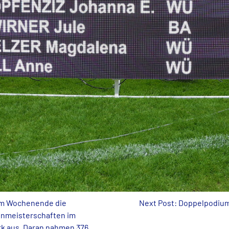
 am Wochenende die
Next Post: Doppelpodium
nmeisterschaften im
k aus. Daran nahmen 376