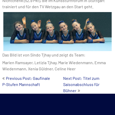
Nichtchenk (52,9 Pkt), die im Kunssturnforum in Stuttgart
trainiert und für den TV Wetzgau an den Start geht.
Das Bild ist von Sindo Tjhay und zeigt ds Team:
Marlen Ramsayer, Letizia Tjhay, Marie Wiedenmann, Emma
Wiedenmann, Xenia Güldner, Celine Heer
Beitrags-
Previous Post: Gaufinale
Next Post: Titel zum
P-Stufen Mannschaft
Saisonabschluss für
Navigation
Bühner