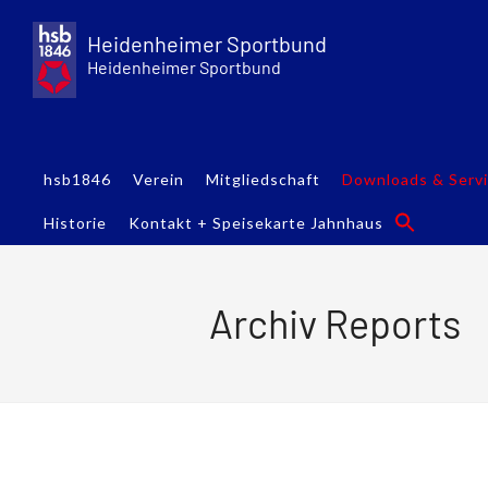
Skip
to
Heidenheimer Sportbund
content
Heidenheimer Sportbund
hsb1846
Verein
Mitgliedschaft
Downloads & Serv
Historie
Kontakt + Speisekarte Jahnhaus
Archiv Reports