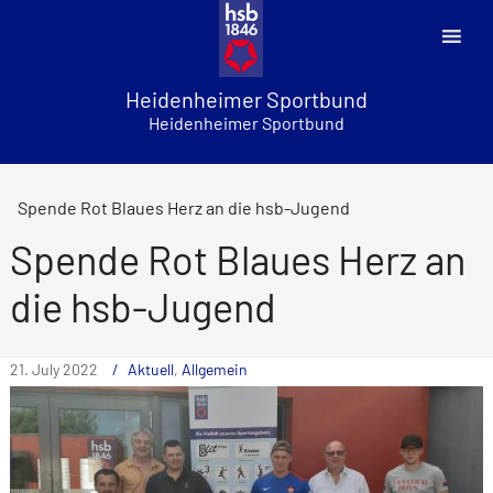
Skip
to
content
Heidenheimer Sportbund
Heidenheimer Sportbund
Spende Rot Blaues Herz an die hsb-Jugend
Spende Rot Blaues Herz an
die hsb-Jugend
21. July 2022
Aktuell
,
Allgemein