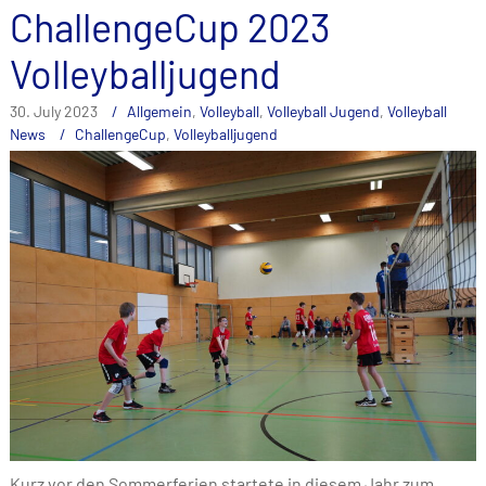
ChallengeCup 2023
Volleyballjugend
30. July 2023
Allgemein
,
Volleyball
,
Volleyball Jugend
,
Volleyball
News
ChallengeCup
,
Volleyballjugend
Kurz vor den Sommerferien startete in diesem Jahr zum