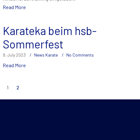
Read More
Karateka beim hsb-
Sommerfest
9. July 2023
News Karate
No Comments
Read More
Posts
1
2
pagination