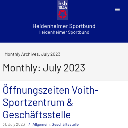
Skip
to
content
Heidenheimer Sportbund
Heidenheimer Sportbund
Monthly Archives: July 2023
Monthly: July 2023
Öffnungszeiten Voith-
Sportzentrum &
Geschäftsstelle
31. July 2023
Allgemein
,
Geschäftsstelle