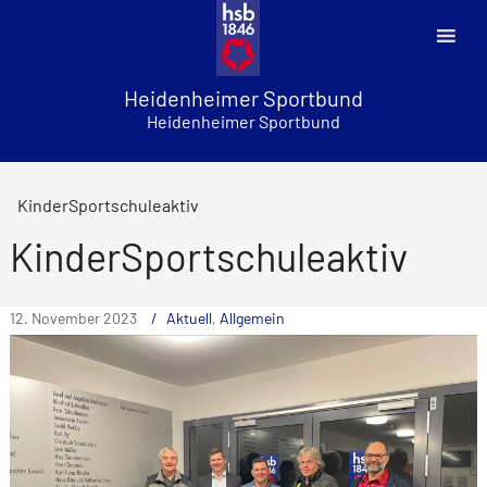
Skip
to
content
Heidenheimer Sportbund
Heidenheimer Sportbund
KinderSportschuleaktiv
KinderSportschuleaktiv
12. November 2023
Aktuell
,
Allgemein