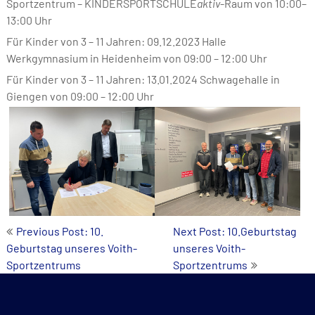
Sportzentrum – KINDERSPORTSCHULE
aktiv
-Raum von 10:00–
13:00 Uhr
Für Kinder von 3 – 11 Jahren: 09.12.2023 Halle
Werkgymnasium in Heidenheim von 09:00 – 12:00 Uhr
Für Kinder von 3 – 11 Jahren: 13.01.2024 Schwagehalle in
Giengen von 09:00 – 12:00 Uhr
Post
Previous Post: 10.
Next Post: 10.Geburtstag
Geburtstag unseres Voith-
unseres Voith-
navigation
Sportzentrums
Sportzentrums