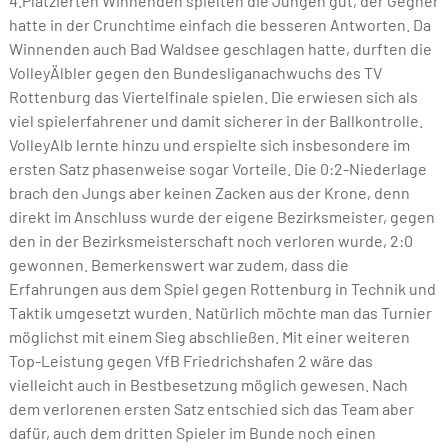
4.Platzierten Winnenden spielten die Jungen gut, der Gegner
hatte in der Crunchtime einfach die besseren Antworten. Da
Winnenden auch Bad Waldsee geschlagen hatte, durften die
VolleyÄlbler gegen den Bundesliganachwuchs des TV
Rottenburg das Viertelfinale spielen. Die erwiesen sich als
viel spielerfahrener und damit sicherer in der Ballkontrolle.
VolleyAlb lernte hinzu und erspielte sich insbesondere im
ersten Satz phasenweise sogar Vorteile. Die 0:2-Niederlage
brach den Jungs aber keinen Zacken aus der Krone, denn
direkt im Anschluss wurde der eigene Bezirksmeister, gegen
den in der Bezirksmeisterschaft noch verloren wurde, 2:0
gewonnen. Bemerkenswert war zudem, dass die
Erfahrungen aus dem Spiel gegen Rottenburg in Technik und
Taktik umgesetzt wurden. Natürlich möchte man das Turnier
möglichst mit einem Sieg abschließen. Mit einer weiteren
Top-Leistung gegen VfB Friedrichshafen 2 wäre das
vielleicht auch in Bestbesetzung möglich gewesen. Nach
dem verlorenen ersten Satz entschied sich das Team aber
dafür, auch dem dritten Spieler im Bunde noch einen