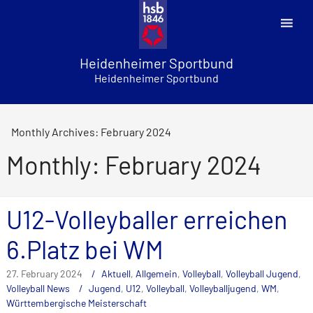
Skip
to
content
Heidenheimer Sportbund
Heidenheimer Sportbund
Monthly Archives: February 2024
Monthly: February 2024
U12-Volleyballer erreichen
6.Platz bei WM
27. February 2024
Aktuell
,
Allgemein
,
Volleyball
,
Volleyball Jugend
,
Volleyball News
Jugend
,
U12
,
Volleyball
,
Volleyballjugend
,
WM
,
Württembergische Meisterschaft