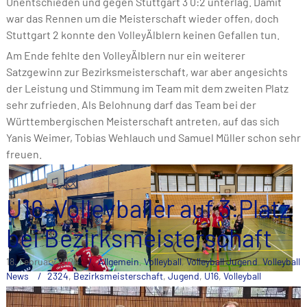
Unentschieden und gegen Stuttgart 3 0:2 unterlag. Damit
war das Rennen um die Meisterschaft wieder offen, doch
Stuttgart 2 konnte den VolleyÄlblern keinen Gefallen tun.
Am Ende fehlte den VolleyÄlblern nur ein weiterer
Satzgewinn zur Bezirksmeisterschaft, war aber angesichts
der Leistung und Stimmung im Team mit dem zweiten Platz
sehr zufrieden. Als Belohnung darf das Team bei der
Württembergischen Meisterschaft antreten, auf das sich
Yanis Weimer, Tobias Wehlauch und Samuel Müller schon sehr
freuen.
U16-Volleyballer auf 3.Platz
bei Bezirksmeisterschaft
18. February 2024
Allgemein
,
Volleyball
,
Volleyball Jugend
,
Volleyball
News
2324
,
Bezirksmeisterschaft
,
Jugend
,
U16
,
Volleyball