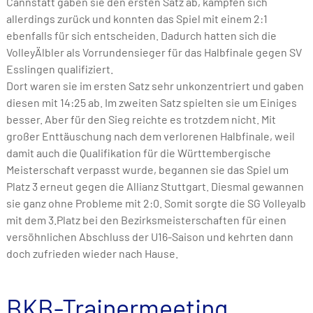
Cannstatt gaben sie den ersten Satz ab, kämpfen sich
allerdings zurück und konnten das Spiel mit einem 2:1
ebenfalls für sich entscheiden. Dadurch hatten sich die
VolleyÄlbler als Vorrundensieger für das Halbfinale gegen SV
Esslingen qualifiziert.
Dort waren sie im ersten Satz sehr unkonzentriert und gaben
diesen mit 14:25 ab. Im zweiten Satz spielten sie um Einiges
besser. Aber für den Sieg reichte es trotzdem nicht. Mit
großer Enttäuschung nach dem verlorenen Halbfinale, weil
damit auch die Qualifikation für die Württembergische
Meisterschaft verpasst wurde, begannen sie das Spiel um
Platz 3 erneut gegen die Allianz Stuttgart. Diesmal gewannen
sie ganz ohne Probleme mit 2:0. Somit sorgte die SG Volleyalb
mit dem 3.Platz bei den Bezirksmeisterschaften für einen
versöhnlichen Abschluss der U16-Saison und kehrten dann
doch zufrieden wieder nach Hause.
BKB-Trainermeeting