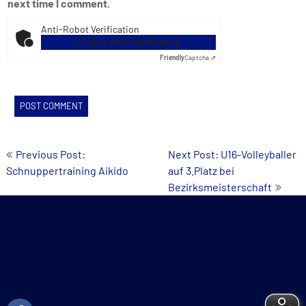
next time I comment.
Anti-Robot Verification
Click to start verification
Friendly
Captcha ⇗
Post
Previous Post:
Next Post: U16-Volleyballer
Schnuppertraining Aikido
auf 3.Platz bei
navigation
Bezirksmeisterschaft