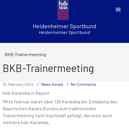
Skip
to
content
Heidenheimer Sportbund
Heidenheimer Sportbund
BKB-Trainermeeting
BKB-Trainermeeting
15. February 2024
News Karate
No Comments
hsb-Karateka in Bayern
Mitte Februar waren über 130 Karateka der Einladung des
Bayerischen Karate Bundes zum traditionellen
Trainermeeting nach Ingolstadt gefolgt, darunter auch
mehrere hsb-Karateka.