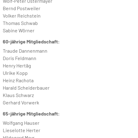
Wolf-Peter Ostermayer
Bernd Postweiler
Volker Reichstein
Thomas Schwab
Sabine Wörner
60-jährige Mitgliedschaft:
Traude Dannenmann
Doris Feldmann
Henry Hertäg
Ulrike Kopp
Heinz Rachota
Harald Scheiderbauer
Klaus Schwarz
Gerhard Vorwerk
65-jährige Mitgliedschaft:
Wolfgang Hauser
Lieselotte Herter
Hildegard Mayr