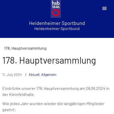
Skip
to
content
Heidenheimer Sportbund
Heidenheimer Sportbund
178. Hauptversammlung
178. Hauptversammlung
11. July 2024
Aktuell
,
Allgemein
Eindrücke unserer 178. Hauptversammlung am 28.06.2024 in
der Kleinfeldhalle.
Wie jedes Jahr wurden wieder die langjährigen Mitglieder
geehrt: