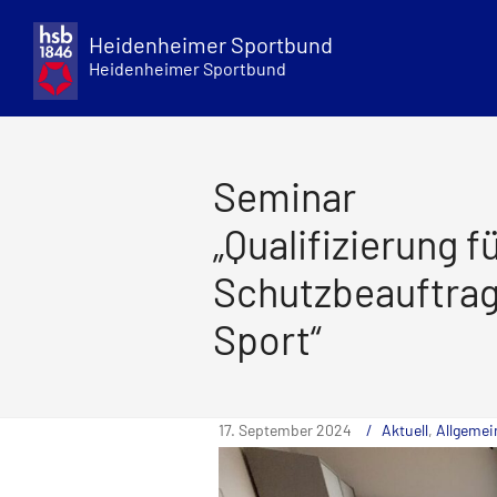
Skip
to
Heidenheimer Sportbund
content
Heidenheimer Sportbund
Seminar
„Qualifizierung f
Schutzbeauftragt
Sport“
17. September 2024
Aktuell
,
Allgemei