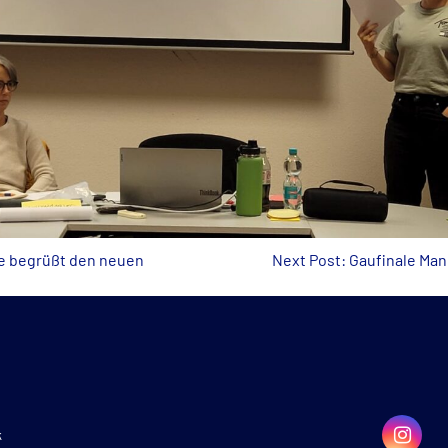
le begrüßt den neuen
Next Post: Gaufinale Man
k