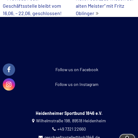
Geschäftsstelle bleibt vom
alten Meister“ mit Fritz
navigation
16.06. – 22.06. geschlossen!
Oblinger
Follow us on Facebook
Follow us on Instagram
Heidenheimer Sportbund 1846 e.V.
Wilhelmstraße 198, 89518 Heidenheim
+49 7321 22660
geschaeftsstelle@hsb1846.de