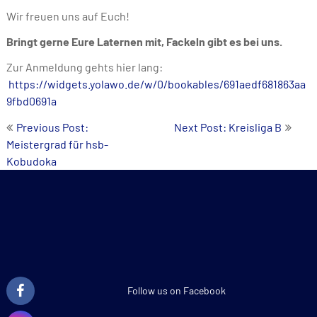
Wir freuen uns auf Euch!
Bringt gerne Eure Laternen mit, Fackeln gibt es bei uns.
Zur Anmeldung gehts hier lang:
https://widgets.yolawo.de/w/0/bookables/691aedf681863aa
9fbd0691a
Post
Previous Post:
Next Post: Kreisliga B
Meistergrad für hsb-
navigation
Kobudoka
Follow us on Facebook