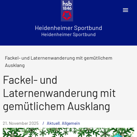
Skip
to
content
Heidenheimer Sportbund
Heidenheimer Sportbund
Fackel- und Laternenwanderung mit gemütlichem
Ausklang
Fackel- und
Laternenwanderung mit
gemütlichem Ausklang
21. November 2025
Aktuell
,
Allgemein