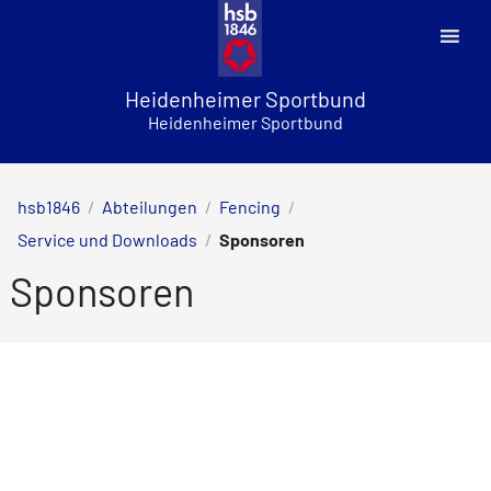
Skip
to
content
Heidenheimer Sportbund
Heidenheimer Sportbund
hsb1846
/
Abteilungen
/
Fencing
/
Service und Downloads
/
Sponsoren
Sponsoren