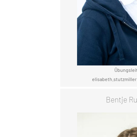
Übungslei
elisabeth.stutzmiller
Bentje R