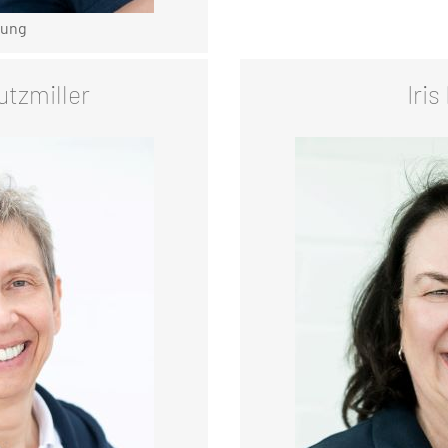
tung
utzmiller
Iri