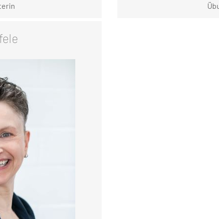
terin
Übu
fele