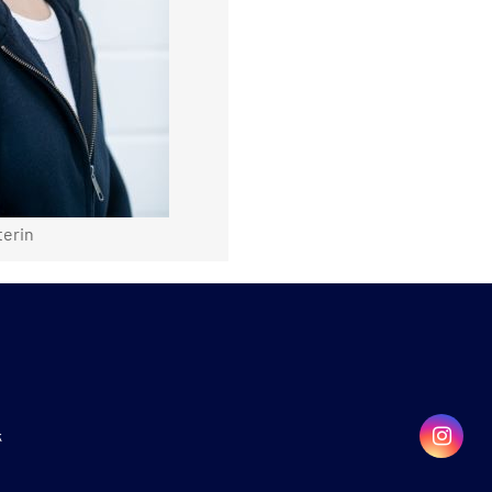
terin
k