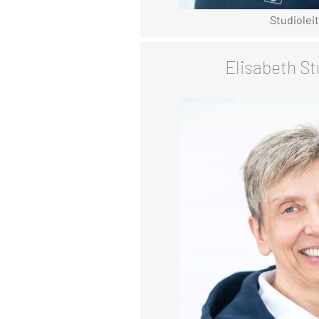
Studiolei
Elisabeth St