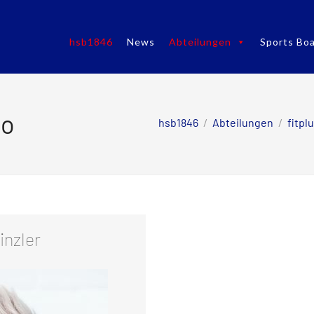
hsb1846
News
Abteilungen
Sports Boa
io
hsb1846
/
Abteilungen
/
fitpl
inzler