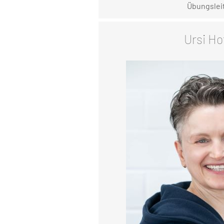
Übungslei
Ursi Ho