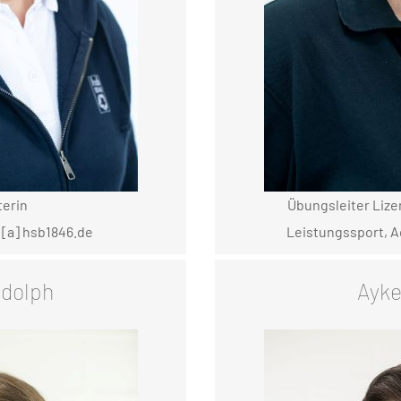
terin
Übungsleiter Lize
 [a] hsb1846.de
Leistungssport, A
udolph
Ayke