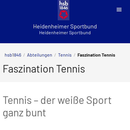
Skip
to
content
Heidenheimer Sportbund
Heidenheimer Sportbund
hsb1846
/
Abteilungen
/
Tennis
/
Faszination Tennis
Faszination Tennis
Tennis – der weiße Sport
ganz bunt