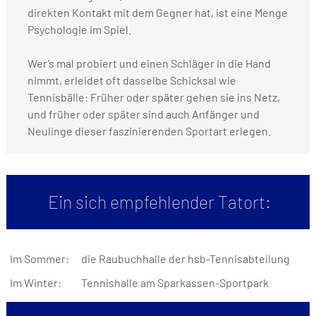
direkten Kontakt mit dem Gegner hat, ist eine Menge
Psychologie im Spiel.
Wer’s mal probiert und einen Schläger in die Hand
nimmt, erleidet oft dasselbe Schicksal wie
Tennisbälle: Früher oder später gehen sie ins Netz,
und früher oder später sind auch Anfänger und
Neulinge dieser faszinierenden Sportart erlegen.
Ein sich empfehlender Tatort:
Im Sommer:
die Raubuchhalle der hsb-Tennisabteilung
Im Winter:
Tennishalle am Sparkassen-Sportpark