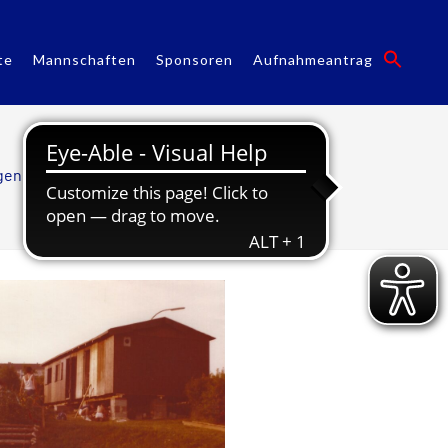
te
Mannschaften
Sponsoren
Aufnahmeantrag
gen
/
Tennis
/
Geschichte Tennis