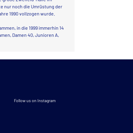
te nur noch die Umrüstung der
ahre 1990 vollzogen wurde.
sammen, in die 1999 immerhin 14
Damen, Damen 40, Junioren A,
Follow us on Instagram