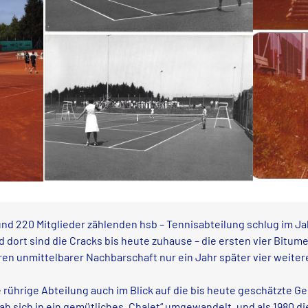
nd 220 Mitglieder zählenden hsb – Tennisabteilung schlug im Ja
dort sind die Cracks bis heute zuhause – die ersten vier Bitum
 deren unmittelbarer Nachbarschaft nur ein Jahr später vier weite
rührige Abteilung auch im Blick auf die bis heute geschätzte Ge
ah sich in ein gemütliches „Chalet“ umgewandelt, und als 1980 di