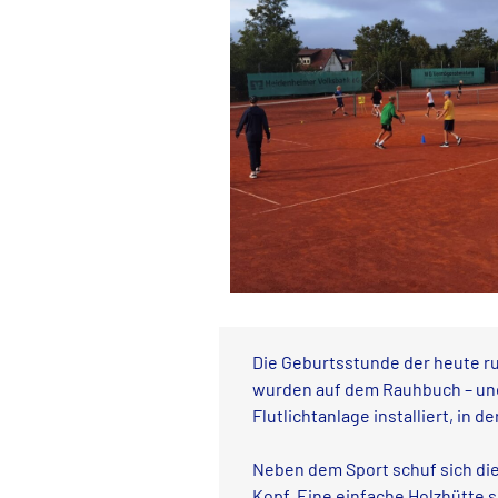
Die Geburtsstunde der heute ru
wurden auf dem Rauhbuch – und 
Flutlichtanlage installiert, in
Neben dem Sport schuf sich die 
Kopf. Eine einfache Holzhütte s