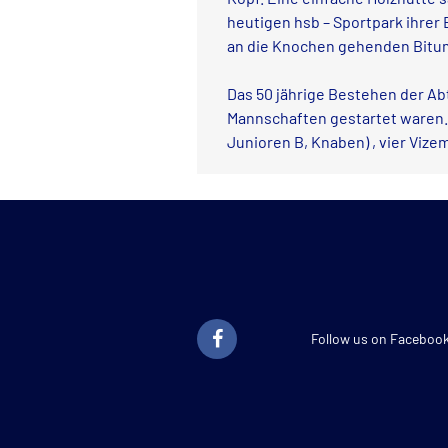
heutigen hsb – Sportpark ihre
an die Knochen gehenden Bitume
Das 50 jährige Bestehen der Abt
Mannschaften gestartet waren. 
Junioren B, Knaben) , vier Viz
Follow us on Faceboo