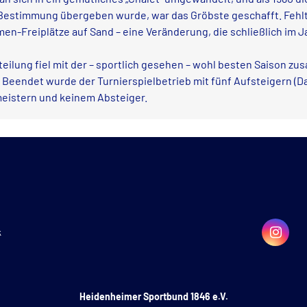
r Bestimmung übergeben wurde, war das Gröbste geschafft. Fehl
n-Freiplätze auf Sand – eine Veränderung, die schließlich im J
eilung fiel mit der – sportlich gesehen – wohl besten Saison zu
Beendet wurde der Turnierspielbetrieb mit fünf Aufsteigern (
emeistern und keinem Absteiger.
k
Heidenheimer Sportbund 1846 e.V.